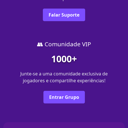
Falar Suporte
👥 Comunidade VIP
1000+
Junte-se a uma comunidade exclusiva de
jogadores e compartilhe experiências!
Entrar Grupo