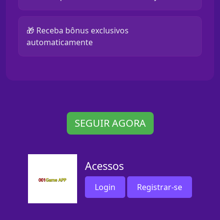
🎁 Receba bônus exclusivos
automaticamente
SEGUIR AGORA
Acessos
Login
Registrar-se